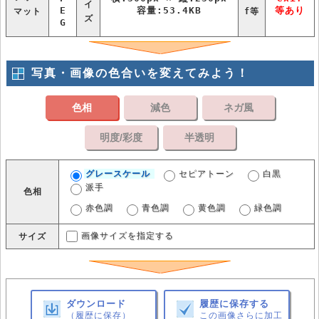
イ
E
容量:53.4KB
等あり
マット
f等
ズ
G
写真・画像の色合いを変えてみよう！
色相
減色
ネガ風
明度/彩度
半透明
グレースケール
セピアトーン
白黒
派手
色相
赤色調
青色調
黄色調
緑色調
画像サイズを指定する
サイズ
ダウンロード
履歴に保存する
（履歴に保存）
この画像さらに加工