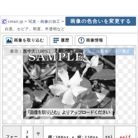
画像の色合いを変更する
cman.jp
>
写真・画像の加工
>
白黒、セピア、明度、半透明など
画像を取り込む
履歴
画像情報
表示：原寸大(100%)
加工元画像の切り替え
J
サ
フォー
exi
P
横:300px × 縦:230px
exif