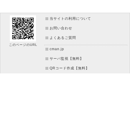
当サイトの利用について
お問い合わせ
よくあるご質問
このページのURL
cman.jp
サーバ監視【無料】
QRコード作成【無料】
htaccess作成【無料】
WEB便利ノート【無料】
IT比較実験【無料】
文字/ボタンのイメージ画像作成【無料】
アイコン素材【無料】
WEBページ作成リファレンス【無料】