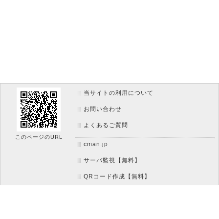
当サイトの利用について
お問い合わせ
よくあるご質問
このページのURL
cman.jp
サーバ監視【無料】
QRコード作成【無料】
htaccess作成【無料】
WEB便利ノート【無料】