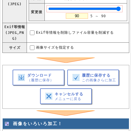
(JPEG)
変更後
5 ～ 90
Exif等情報
Exif等情報を削除しファイル容量を削減する
(JPEG,PN
G)
画像サイズを指定する
サイズ
ダウンロード
履歴に保存する
（履歴に保存）
この画像さらに加工
キャンセルする
メニューに戻る
画像をいろいろ加工！